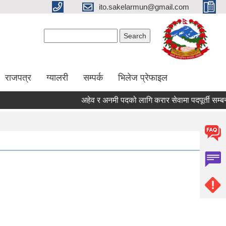
ito.sakelarmun@gmail.com
Search form
Search
राजपत्र
ग्यालरी
सम्पर्क
भिलेज प्रेफाइल
अहेव र अनमी पदको लागि करार सेवामा पदपूर्ती सम्बन्धी