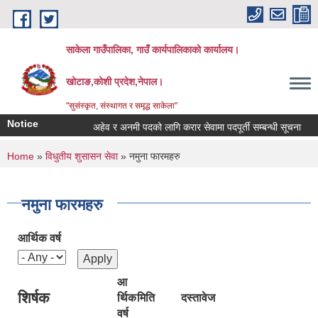
Skip to main content
साकेला गाउँपालिका, गाउँ कार्यपालिकाको कार्यालय।
खोटाङ,कोशी प्रदेश,नेपाल।
"सुसंस्कृत, संस्थागत र समृद्ध साकेला"
Notice
अहेव र अनमी पदको लागि करार सेवामा पदपूर्ती सम्बन्धी सूचना
तह
You are here
Home
»
विधुतीय शुसासन सेवा
» नमुना फारमहरु
नमुना फारमहरु
आर्थिक वर्ष
आ
शिर्षक
र्थिक
मिति
दस्तावेज
वर्ष