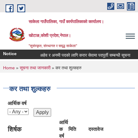
Skip to main content
साकेला गाउँपालिका, गाउँ कार्यपालिकाको कार्यालय।
खोटाङ,कोशी प्रदेश,नेपाल।
"सुसंस्कृत, संस्थागत र समृद्ध साकेला"
Notice
अहेव र अनमी पदको लागि करार सेवामा पदपूर्ती सम्बन्धी सूचना
तह
You are here
Home
»
सूचना तथा जानकारी
» कर तथा शुल्कहरु
कर तथा शुल्कहरु
आर्थिक वर्ष
आर्थि
शिर्षक
क
मिति
दस्तावेज
वर्ष