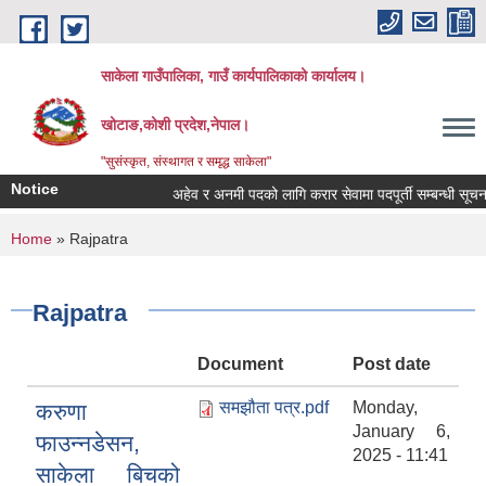
Skip to main content
साकेला गाउँपालिका, गाउँ कार्यपालिकाको कार्यालय।
खोटाङ,कोशी प्रदेश,नेपाल।
"सुसंस्कृत, संस्थागत र समृद्ध साकेला"
Notice
अहेव र अनमी पदको लागि करार सेवामा पदपूर्ती सम्बन्धी सूचना
You are here
Home
» Rajpatra
Rajpatra
Document
Post date
समझौता पत्र.pdf
Monday,
करुणा
January 6,
फाउन्नडेसन,
2025 - 11:41
साकेला बिचको