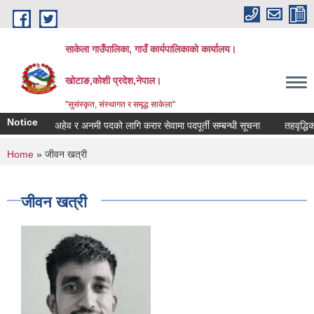
Skip to main content
साकेला गाउँपालिका, गाउँ कार्यपालिकाको कार्यालय।
खोटाङ,कोशी प्रदेश,नेपाल।
"सुसंस्कृत, संस्थागत र समृद्ध साकेला"
Notice
अहेव र अनमी पदको लागि करार सेवामा पदपूर्ती सम्बन्धी सूचना
तहवृद्धिका ला
You are here
Home
» जीवन खत्री
जीवन खत्री