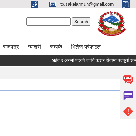
ito.sakelarmun@gmail.com
Search form
Search
राजपत्र
ग्यालरी
सम्पर्क
भिलेज प्रेफाइल
अहेव र अनमी पदको लागि करार सेवामा पदपूर्ती सम्बन्धी