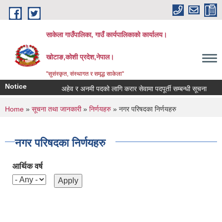
Skip to main content
साकेला गाउँपालिका, गाउँ कार्यपालिकाको कार्यालय।
खोटाङ,कोशी प्रदेश,नेपाल।
"सुसंस्कृत, संस्थागत र समृद्ध साकेला"
Notice
अहेव र अनमी पदको लागि करार सेवामा पदपूर्ती सम्बन्धी सूचना
तहव
You are here
Home
»
सूचना तथा जानकारी
»
निर्णयहरु
» नगर परिषदका निर्णयहरु
नगर परिषदका निर्णयहरु
आर्थिक वर्ष