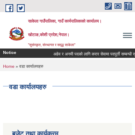
Skip to main content
साकेला गाउँपालिका, गाउँ कार्यपालिकाको कार्यालय।
खोटाङ,कोशी प्रदेश,नेपाल।
"सुसंस्कृत, संस्थागत र समृद्ध साकेला"
Notice
अहेव र अनमी पदको लागि करार सेवामा पदपूर्ती सम्बन्धी सूचन
You are here
Home
» वडा कार्यालयहरु
वडा कार्यालयहरु
बजेट तथा कार्यक्रम